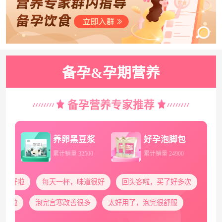
备孕&孕期营养
备孕营养专家推荐
养卵黑豆浆
好孕泡脚包
累计销量 32500
累计销量 24900
好啦
每天一杯，味道很好
回头客啦，买了好多次
啦
泡完宫寒改善很多
太好用了，泡完很舒服