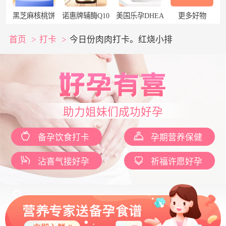
黑芝麻核桃饼
诺惠牌辅酶Q10
美国乐孕DHEA
更多好物
首页
>
打卡
>
今日份肉肉打卡。红烧小排
助力姐妹们成功好孕
备孕饮食打卡
孕期营养保健
沾喜气接好孕
祈福许愿好孕